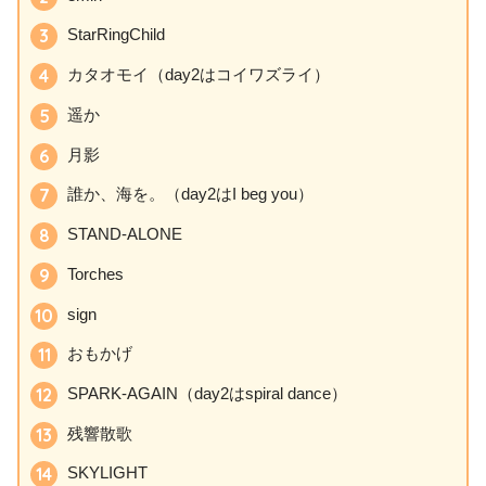
StarRingChild
カタオモイ（day2はコイワズライ）
遥か
月影
誰か、海を。（day2はI beg you）
STAND-ALONE
Torches
sign
おもかげ
SPARK-AGAIN（day2はspiral dance）
残響散歌
SKYLIGHT