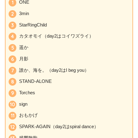
ONE
3min
StarRingChild
カタオモイ（day2はコイワズライ）
遥か
月影
誰か、海を。（day2はI beg you）
STAND-ALONE
Torches
sign
おもかげ
SPARK-AGAIN（day2はspiral dance）
残響散歌