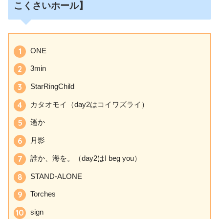
こくさいホール】
ONE
3min
StarRingChild
カタオモイ（day2はコイワズライ）
遥か
月影
誰か、海を。（day2はI beg you）
STAND-ALONE
Torches
sign