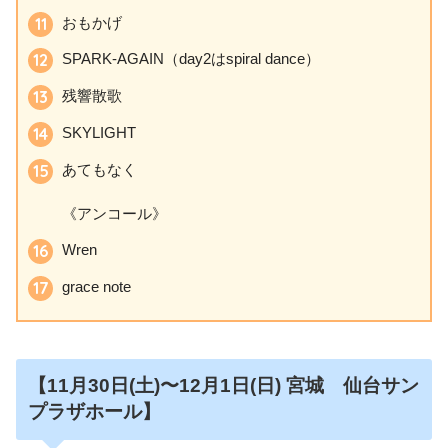
おもかげ
SPARK-AGAIN（day2はspiral dance）
残響散歌
SKYLIGHT
あてもなく
《アンコール》
Wren
grace note
【11月30日
(土)〜12月1日(日)
宮城 仙台サン
プラザホール】