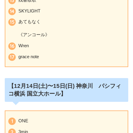
SKYLIGHT
あてもなく
《アンコール》
Wren
grace note
【12月14日
(土)〜15日(日)
神奈川 パシフィ
コ横浜 国立大ホール】
ONE
3min