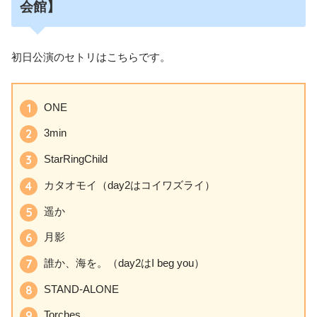
会館】
初日公演のセトリはこちらです。
ONE
3min
StarRingChild
カタオモイ（day2はコイワズライ）
遥か
月影
誰か、海を。（day2はI beg you）
STAND-ALONE
Torches