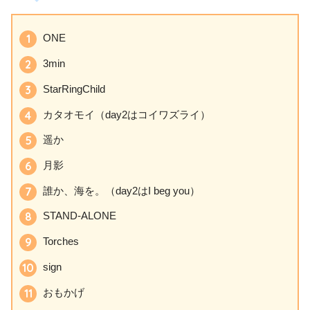
ONE
3min
StarRingChild
カタオモイ（day2はコイワズライ）
遥か
月影
誰か、海を。（day2はI beg you）
STAND-ALONE
Torches
sign
おもかげ