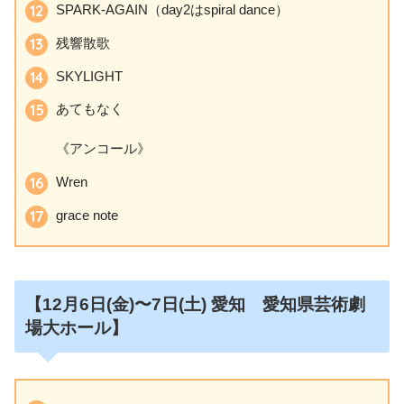
SPARK-AGAIN（day2はspiral dance）
残響散歌
SKYLIGHT
あてもなく
《アンコール》
Wren
grace note
【12月6日
(金)〜7日(土)
愛知 愛知県芸術劇
場大ホール】