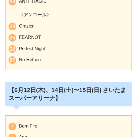
ANTIFRAGIL
《アンコール》
Crazier
FEARNOT
Perfect Night
No-Retuen
【6月12日
(木)、14日(土)〜15日(日)
さいたま
スーパーアリーナ】
Born Fire