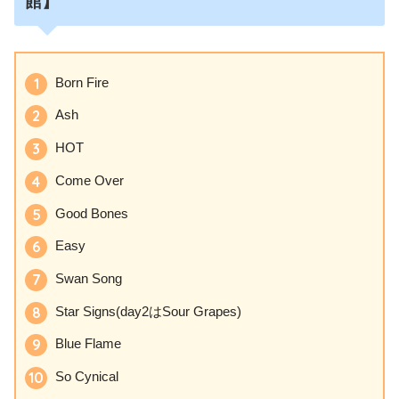
館】
Born Fire
Ash
HOT
Come Over
Good Bones
Easy
Swan Song
Star Signs(day2はSour Grapes)
Blue Flame
So Cynical