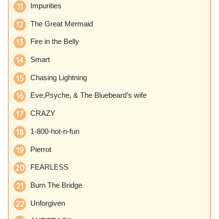
Impurities
The Great Mermaid
Fire in the Belly
Smart
Chasing Lightning
Eve,Psyche, & The Bluebeard’s wife
CRAZY
1-800-hot-n-fun
Pierrot
FEARLESS
Burn The Bridge
Unforgiven