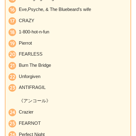
Eve,Psyche, & The Bluebeard’s wife
CRAZY
1-800-hot-n-fun
Pierrot
FEARLESS
Burn The Bridge
Unforgiven
ANTIFRAGIL
《アンコール》
Crazier
FEARNOT
Perfect Night