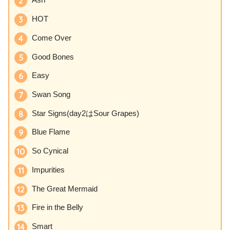
Ash
HOT
Come Over
Good Bones
Easy
Swan Song
Star Signs(day2はSour Grapes)
Blue Flame
So Cynical
Impurities
The Great Mermaid
Fire in the Belly
Smart