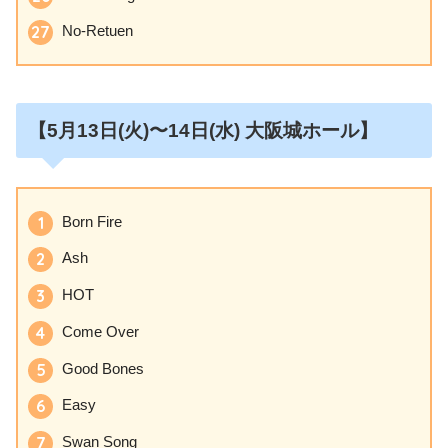
No-Retuen
【5月13日
(火)〜14日(水)
大阪城ホール】
Born Fire
Ash
HOT
Come Over
Good Bones
Easy
Swan Song