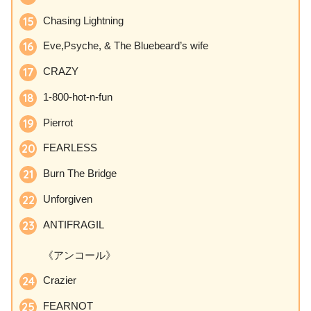
Chasing Lightning
Eve,Psyche, & The Bluebeard’s wife
CRAZY
1-800-hot-n-fun
Pierrot
FEARLESS
Burn The Bridge
Unforgiven
ANTIFRAGIL
《アンコール》
Crazier
FEARNOT