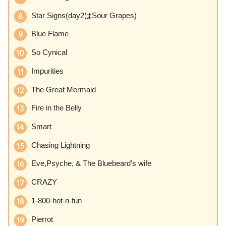
Star Signs(day2はSour Grapes)
Blue Flame
So Cynical
Impurities
The Great Mermaid
Fire in the Belly
Smart
Chasing Lightning
Eve,Psyche, & The Bluebeard’s wife
CRAZY
1-800-hot-n-fun
Pierrot