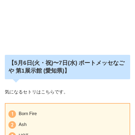
【5月6日
(火・祝)〜7日(水)
ポートメッセなご
や 第1展示館 (愛知県)】
気になるセトリはこちらです。
Born Fire
Ash