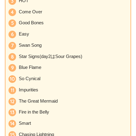
HOT
Come Over
Good Bones
Easy
Swan Song
Star Signs(day2はSour Grapes)
Blue Flame
So Cynical
Impurities
The Great Mermaid
Fire in the Belly
Smart
Chasing Lightning