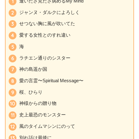
逢いたさ見たさ病めるMy Mind
ジャンヌ・ダルクによろしく
せつない胸に風が吹いてた
愛する女性とのすれ違い
海
ラチエン通りのシスター
神の島遥か国
愛の言霊〜Spiritual Message〜
桜、ひらり
神様からの贈り物
史上最恐のモンスター
風のタイムマシンにのって
別れ話は最後に