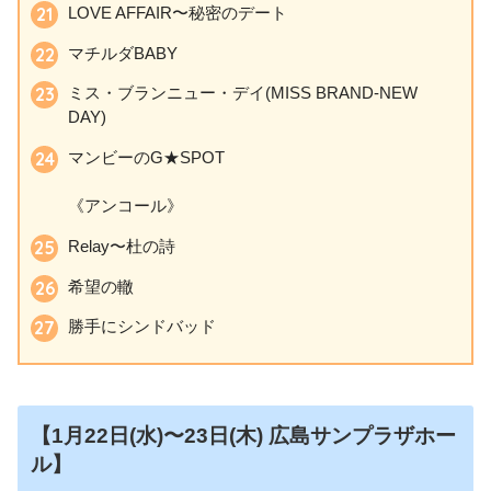
LOVE AFFAIR〜秘密のデート
マチルダBABY
ミス・ブランニュー・デイ(MISS BRAND-NEW
DAY)
マンビーのG★SPOT
《アンコール》
Relay〜杜の詩
希望の轍
勝手にシンドバッド
【1月22日
(水)〜23日(木)
広島サンプラザホー
ル】