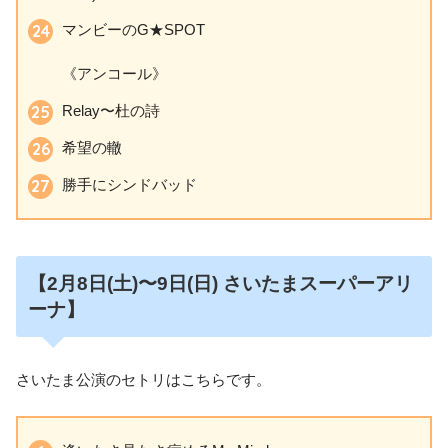
マンビーのG★SPOT
《アンコール》
Relay〜杜の詩
希望の轍
勝手にシンドバッド
【2月8日
(土)〜9日
(日
)
さいたまスーパーアリ
ーナ】
さいたま公演のセトリはこちらです。