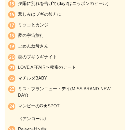
夕陽に別れを告げて(day2はニッポンのヒール)
悲しみはブギの彼方に
ミツコとカンジ
夢の宇宙旅行
ごめんね母さん
恋のブギウギナイト
LOVE AFFAIR〜秘密のデート
マチルダBABY
ミス・ブランニュー・デイ(MISS BRAND-NEW
DAY)
マンビーのG★SPOT
《アンコール》
Relay〜杜の詩