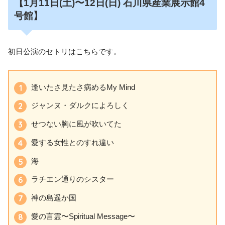
【1月11日
(土)〜12日(日)
石川県産業展示館4
号館】
初日公演のセトリはこちらです。
逢いたさ見たさ病めるMy Mind
ジャンヌ・ダルクによろしく
せつない胸に風が吹いてた
愛する女性とのすれ違い
海
ラチエン通りのシスター
神の島遥か国
愛の言霊〜Spiritual Message〜