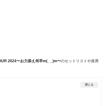
R 2024〜
お⼒添え何卒m(_ _)m
〜
のセットリストや座席
閉じる