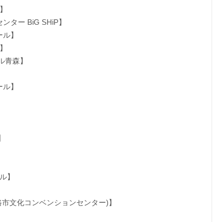
堂】
ター BiG SHiP】
ール】
ル】
ール青森】
】
ール】
】
】
ール】
(姫路市文化コンベンションセンター)】